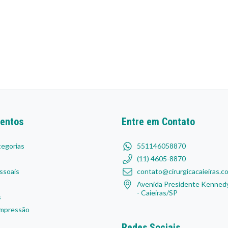
entos
Entre em Contato
tegorias
551146058870
(11) 4605-8870
ssoais
contato@cirurgicacaieiras.c
Avenida Presidente Kennedy
- Caieiras/SP
s
mpressão
Redes Sociais