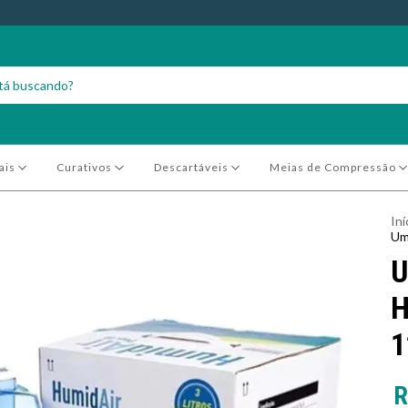
ais
Curativos
Descartáveis
Meias de Compressão
Iní
Um
U
H
1
R