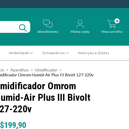
0
Atendimento
Minha conta
Meu carrinho
Mobilidade
Ortopédicos
Nutrição e Dietas
cio
>
Aparelhos
>
Umidificador
>
idificador Omrom Humid-Air Plus III Bivolt 127-220v
midificador Omrom
umid-Air Plus III Bivolt
27-220v
$199,90