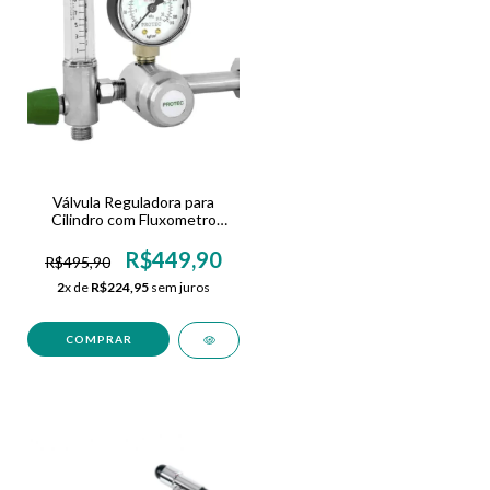
Válvula Reguladora para
Cilindro com Fluxometro
Oxigênio Protec
R$449,90
R$495,90
2
x de
R$224,95
sem juros