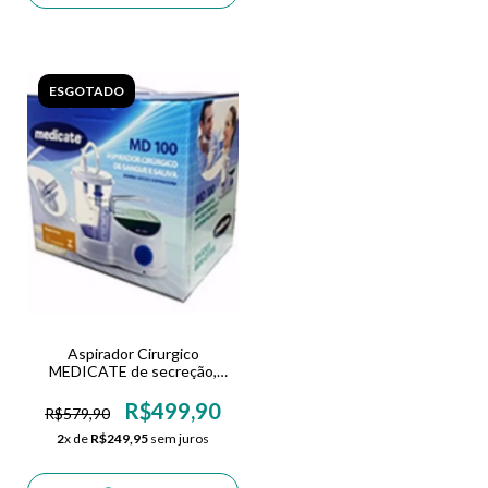
ESGOTADO
Aspirador Cirurgico
MEDICATE de secreção,
sangue e saliva Bivolt
R$499,90
R$579,90
2
x de
R$249,95
sem juros