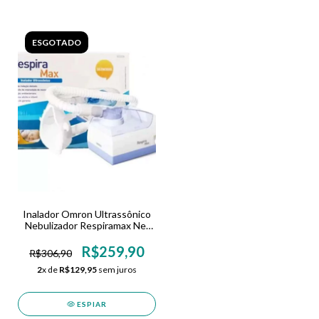
ESGOTADO
Inalador Omron Ultrassônico
Nebulizador Respiramax Ne-
u702
R$259,90
R$306,90
2
x de
R$129,95
sem juros
ESPIAR