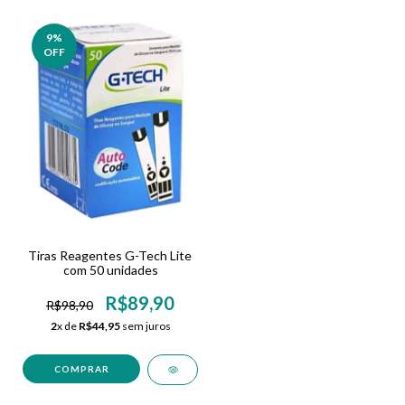
9
%
OFF
Tiras Reagentes G-Tech Lite
com 50 unidades
R$89,90
R$98,90
2
x de
R$44,95
sem juros