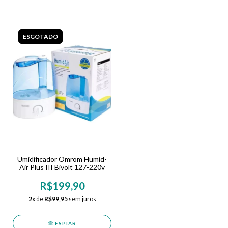
ESGOTADO
Umidificador Omrom Humid-
Air Plus III Bivolt 127-220v
R$199,90
2
x de
R$99,95
sem juros
ESPIAR