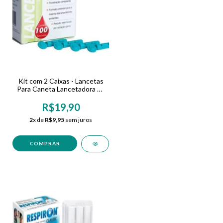
Kit com 2 Caixas - Lancetas
Para Caneta Lancetadora G-
tech 30g - Embalagem Com
100 Unidades (cada)
R$19,90
2
x de
R$9,95
sem juros