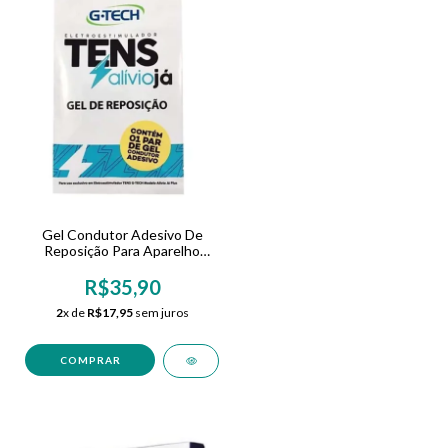
Gel Condutor Adesivo De
Reposição Para Aparelho
Eletroestimulador Tens
Portátil
R$35,90
2
x de
R$17,95
sem juros