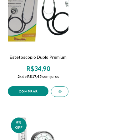
Estetoscópio Duplo Premium
R$34,90
2
x de
R$17,45
sem juros
9
%
OFF