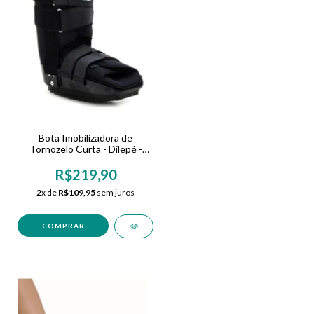
Bota Imobilizadora de
Tornozelo Curta - Dilepé -
Cod. DL041
R$219,90
2
x de
R$109,95
sem juros
COMPRAR