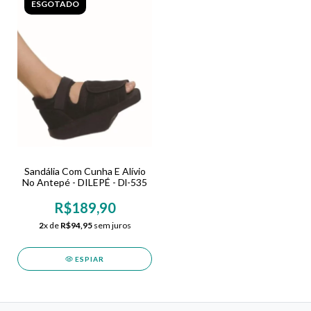
ESGOTADO
Sandália Com Cunha E Alívio
No Antepé - DILEPÉ - Dl-535
R$189,90
2
x de
R$94,95
sem juros
ESPIAR