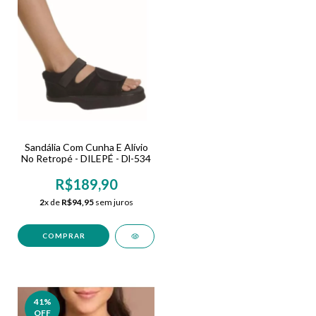
Sandália Com Cunha E Alívio
No Retropé - DILEPÉ - Dl-534
R$189,90
2
x de
R$94,95
sem juros
COMPRAR
41
%
OFF