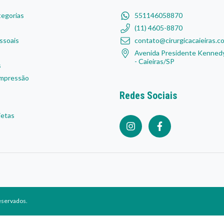
tegorias
551146058870
(11) 4605-8870
ssoais
contato@cirurgicacaieiras.c
Avenida Presidente Kennedy
- Caieiras/SP
s
mpressão
Redes Sociais
ietas
reservados.