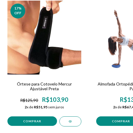
17
%
OFF
Órtese para Cotovelo Mercur
Almofada Ortopédic
Ajustável Preta
P
R$103,90
R$13
R$125,90
2
x de
R$51,95
sem juros
2
x de
R$67,
COMPRAR